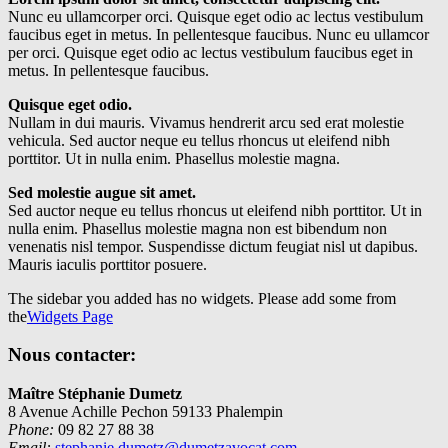
Nunc eu ullamcorper orci. Quisque eget odio ac lectus vestibulum
faucibus eget in metus. In pellentesque faucibus. Nunc eu ullamcor
per orci. Quisque eget odio ac lectus vestibulum faucibus eget in
metus. In pellentesque faucibus.
Quisque eget odio.
Nullam in dui mauris. Vivamus hendrerit arcu sed erat molestie
vehicula. Sed auctor neque eu tellus rhoncus ut eleifend nibh
porttitor. Ut in nulla enim. Phasellus molestie magna.
Sed molestie augue sit amet.
Sed auctor neque eu tellus rhoncus ut eleifend nibh porttitor. Ut in
nulla enim. Phasellus molestie magna non est bibendum non
venenatis nisl tempor. Suspendisse dictum feugiat nisl ut dapibus.
Mauris iaculis porttitor posuere.
The sidebar you added has no widgets. Please add some from
the
Widgets Page
Nous contacter:
Maître Stéphanie Dumetz
8 Avenue Achille Pechon 59133 Phalempin
Phone:
09 82 27 88 38
Email:
stephanie.dumetz@dumetzavocat.com