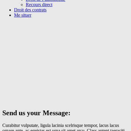
Recours direct
Droit des contrats
Me situer
Send us your Message:
Curabitur vulputate, ligula lacinia scelrisque tempor, lacus lacus
ornare ante, ac egeistas est urna sit amet arcu. Class aptent taeraciti